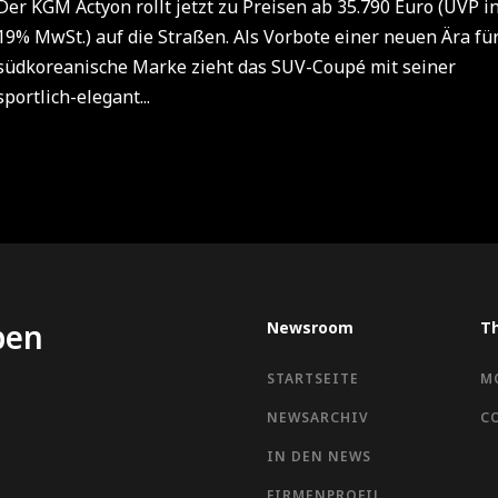
Der KGM Actyon rollt jetzt zu Preisen ab 35.790 Euro (UVP in
19% MwSt.) auf die Straßen. Als Vorbote einer neuen Ära für
südkoreanische Marke zieht das SUV-Coupé mit seiner
sportlich-elegant...
ben
Newsroom
T
STARTSEITE
M
NEWSARCHIV
C
IN DEN NEWS
FIRMENPROFIL