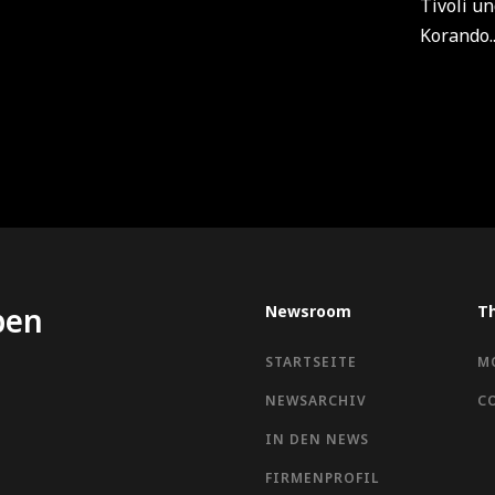
Tivoli u
Korando..
ben
Newsroom
T
STARTSEITE
M
NEWSARCHIV
C
IN DEN NEWS
FIRMENPROFIL