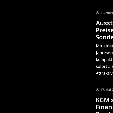
21. Nov
Ausst
Preis
Sond
Mit eine
Jahresen
kompakte
sofort al
Attraktive
27. Mai 
KGM s
Finan