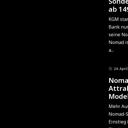
Sonde
ab 14
KGM star
Bank nun
seine No
Nomad is
a...
24. Apri
Noma
Attra
Model
Mehr Aus
Nomad-So
Einstieg