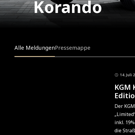
Korando
Alle Meldungen
Pressemappe
14. Juli 
KGM K
Editi
Der KGM 
„Limited“
inkl. 19%
die Straß